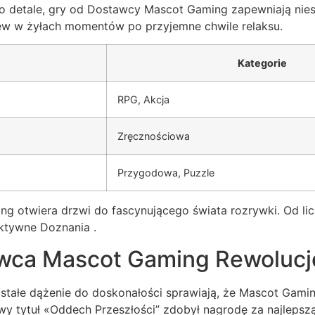
i o detale, gry od Dostawcy Mascot Gaming zapewniają nie
rew w żyłach momentów po przyjemne chwile relaksu.
Kategorie
RPG, Akcja
Zręcznościowa
Przygodowa, Puzzle
ng otwiera drzwi do fascynującego świata rozrywki. Od l
aktywne Doznania .
ca Mascot Gaming Rewolucjo
stałe dążenie do doskonałości sprawiają, że Mascot Gami
owy tytuł «Oddech Przeszłości” zdobył nagrodę za najleps