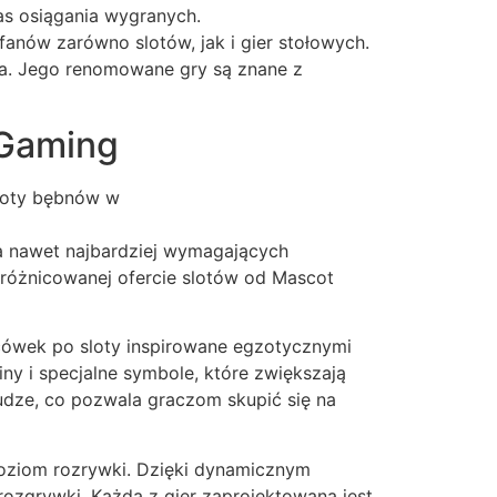
as osiągania wygranych.
anów zarówno slotów, jak i gier stołowych.
za. Jego renomowane gry są znane z
 Gaming
broty bębnów w
ia nawet najbardziej wymagających
 zróżnicowanej ofercie slotów od Mascot
cówek po sloty inspirowane egzotycznymi
ny i specjalne symbole, które zwiększają
słudze, co pozwala graczom skupić się na
oziom rozrywki. Dzięki dynamicznym
ozgrywki. Każda z gier zaprojektowana jest