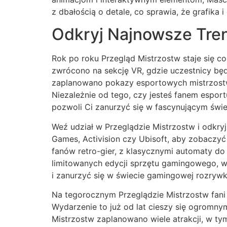
z dbałością o detale, co sprawia, że grafika i
Odkryj Najnowsze Tren
Rok po roku Przegląd Mistrzostw staje się 
zwrócono na sekcję VR, gdzie uczestnicy bę
zaplanowano pokazy esportowych mistrzostw w
Niezależnie od tego, czy jesteś fanem espor
pozwoli Ci zanurzyć się w fascynującym świe
Weź udział w Przeglądzie Mistrzostw i odkr
Games, Activision czy Ubisoft, aby zobaczyć 
fanów retro-gier, z klasycznymi automaty do 
limitowanych edycji sprzętu gamingowego, w 
i zanurzyć się w świecie gamingowej rozrywk
Na tegorocznym Przeglądzie Mistrzostw fani g
Wydarzenie to już od lat cieszy się ogromn
Mistrzostw zaplanowano wiele atrakcji, w ty