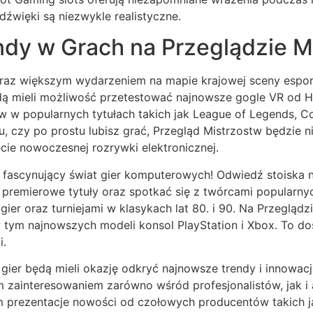
 dźwięki są niezwykle realistyczne.
dy w Grach na Przeglądzie M
coraz większym wydarzeniem na mapie krajowej sceny esp
dą mieli możliwość przetestować najnowsze gogle VR od HT
 popularnych tytułach takich jak League of Legends, Cou
tu, czy po prostu lubisz grać, Przegląd Mistrzostw będzi
cie nowoczesnej rozrywki elektronicznej.
yj fascynujący świat gier komputerowych! Odwiedź stoiska
premierowe tytuły oraz spotkać się z twórcami popularnych
gier oraz turniejami w klasykach lat 80. i 90. Na Przeglą
tym najnowszych modeli konsol PlayStation i Xbox. To do
i.
ier będą mieli okazję odkryć najnowsze trendy i innowacje
ym zainteresowaniem zarówno wśród profesjonalistów, jak 
m prezentacje nowości od czołowych producentów takich j