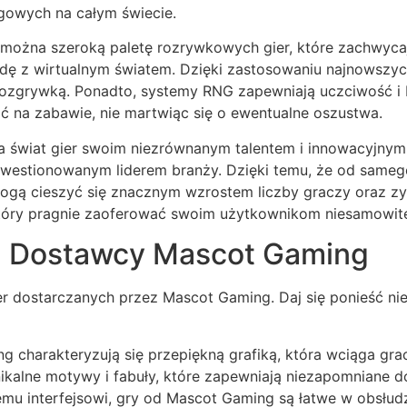
gowych na całym świecie.
ożna szeroką paletę rozrywkowych gier, które zachwycaj
ę z wirtualnym światem. Dzięki zastosowaniu najnowszych
ą rozgrywką. Ponadto, systemy RNG zapewniają uczciwość i
ić na zabawie, nie martwiąc się o ewentualne oszustwa.
 świat gier swoim niezrównanym talentem i innowacyjnym 
niekwestionowanym liderem branży. Dzięki temu, że od same
g mogą cieszyć się znacznym wzrostem liczby graczy oraz 
tóry pragnie zaoferować swoim użytkownikom niesamowite 
d Dostawcy Mascot Gaming
gier dostarczanych przez Mascot Gaming. Daj się ponieść 
g charakteryzują się przepiękną grafiką, która wciąga gra
nikalne motywy i fabuły, które zapewniają niezapomniane 
znemu interfejsowi, gry od Mascot Gaming są łatwe w obsłu