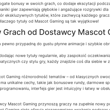
ogate bonusy w swoich grach, co dodaje ekscytacji podcz
ki gier zapewniają głębokie i angażujące rozgrywki dla f
iór ekskluzywnych tytułów, które zachwycą każdego grac
, dlaczego tytuły od Mascot Gaming są tak wyjątkowe!
w Grach od Dostawcy Mascot
 na pewno przypadną do gustu płynne animacje i szybkie o
, dodając nowe tytuły regularnie, aby zaspokoić oczekiwan
matycznych czy stylu gry, każdy znajdzie coś dla siebie w
ascot Gaming różnorodność tematów – od klasycznych owo
ma unikalne cechy, takie jak bonusowe rundy, darmowe spi
programowaniu, interfejs gier jest intuicyjny i łatwy w ob
wcy Mascot Gaming przynoszą graczy na zupełnie nowy p
t Gaming slots oferują niezapomniane wrażenia podczas r