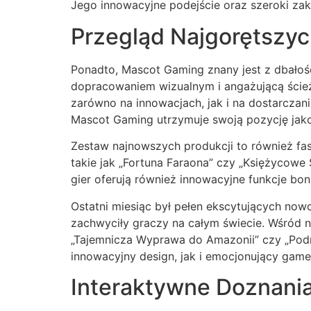
Jego innowacyjne podejście oraz szeroki zakr
Przegląd Najgorętszy
Ponadto, Mascot Gaming znany jest z dbałości
dopracowaniem wizualnym i angażującą ścieżk
zarówno na innowacjach, jak i na dostarcza
Mascot Gaming utrzymuje swoją pozycję jak
Zestaw najnowszych produkcji to również fa
takie jak „Fortuna Faraona” czy „Księżycowe
gier oferują również innowacyjne funkcje bon
Ostatni miesiąc był pełen ekscytujących no
zachwyciły graczy na całym świecie. Wśród n
„Tajemnicza Wyprawa do Amazonii” czy „Podr
innowacyjny design, jak i emocjonujący game
Interaktywne Doznani