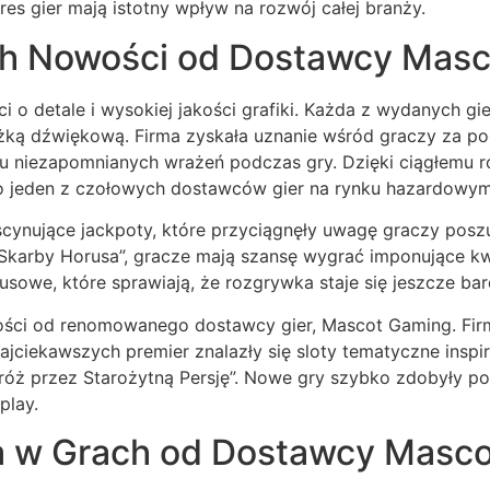
es gier mają istotny wpływ na rozwój całej branży.
ch Nowości od Dostawcy Mas
 o detale i wysokiej jakości grafiki. Każda z wydanych gi
ą dźwiękową. Firma zyskała uznanie wśród graczy za podej
niu niezapomnianych wrażeń podczas gry. Dzięki ciągłemu 
o jeden z czołowych dostawców gier na rynku hazardowym
scynujące jackpoty, które przyciągnęły uwagę graczy posz
 Skarby Horusa”, gracze mają szansę wygrać imponujące kw
usowe, które sprawiają, że rozgrywka staje się jeszcze bar
wości od renomowanego dostawcy gier, Mascot Gaming. Firm
ajciekawszych premier znalazły się sloty tematyczne insp
óż przez Starożytną Persję”. Nowe gry szybko zdobyły po
play.
a w Grach od Dostawcy Masc