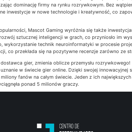
dzając dominację firmy na rynku rozrywkowym. Bez wątpie
anne inwestycje w nowe technologie i kreatywność, co za
pularności, Mascot Gaming wyróżnia się także inwestycjam
ozwój sztucznej inteligencji w grach, co przyniosło im w
, wykorzystanie technik neuroinformatyki w procesie proje
ji, co przekłada się na pozytywne recenzje zarówno ze str
ostawca gier, zmienia oblicze przemysłu rozrywkowego! 
znanie w świecie gier online. Dzięki swojej innowacyjnej 
miliony fanów na całym świecie. Jeden z ich największyc
yciągnęła ponad 5 milionów graczy.