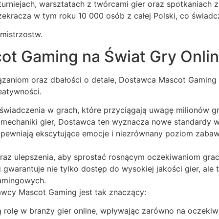
 turniejach, warsztatach z twórcami gier oraz spotkaniach
ekracza w tym roku 10 000 osób z całej Polski, co świadc
t Gaming na Świat Gry Onli
ązaniom oraz dbałości o detale, Dostawca Mascot Gaming 
reatywności.
świadczenia w grach, które przyciągają uwagę milionów gr
i mechaniki gier, Dostawca ten wyznacza nowe standardy w 
ewniają ekscytujące emocje i niezrównany poziom zabawy
raz ulepszenia, aby sprostać rosnącym oczekiwaniom grac
arantuje nie tylko dostęp do wysokiej jakości gier, ale 
gamingowych.
awcy Mascot Gaming jest tak znaczący:
ę w branży gier online, wpływając zarówno na oczekiwania