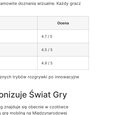
samowite doznania wizualne. Każdy gracz
Ocena
4.7 / 5
4.5 / 5
4.9 / 5
icznych trybów rozgrywki po innowacyjne
nizuje Świat Gry
ng znajduje się obecnie w czołówce
zą grę mobilną na Międzynarodowej