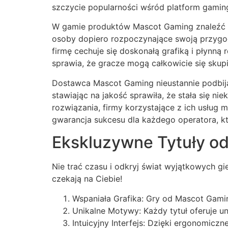
szczycie popularności wśród platform gamin
W gamie produktów Mascot Gaming znaleźć m
osoby dopiero rozpoczynające swoją przygod
firmę cechuje się doskonałą grafiką i płynn
sprawia, że gracze mogą całkowicie się skup
Dostawca Mascot Gaming nieustannie podbija
stawiając na jakość sprawiła, że stała się 
rozwiązania, firmy korzystające z ich usłu
gwarancja sukcesu dla każdego operatora, k
Ekskluzywne Tytuły o
Nie trać czasu i odkryj świat wyjątkowych 
czekają na Ciebie!
Wspaniała Grafika: Gry od Mascot Gamin
Unikalne Motywy: Każdy tytuł oferuje u
Intuicyjny Interfejs: Dzięki ergonomic