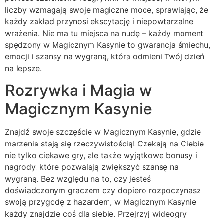
liczby wzmagają swoje magiczne moce, sprawiając, że
każdy zakład przynosi ekscytację i niepowtarzalne
wrażenia. Nie ma tu miejsca na nudę – każdy moment
spędzony w Magicznym Kasynie to gwarancja śmiechu,
emocji i szansy na wygraną, która odmieni Twój dzień
na lepsze.
Rozrywka i Magia w
Magicznym Kasynie
Znajdź swoje szczęście w Magicznym Kasynie, gdzie
marzenia stają się rzeczywistością! Czekają na Ciebie
nie tylko ciekawe gry, ale także wyjątkowe bonusy i
nagrody, które pozwalają zwiększyć szansę na
wygraną. Bez względu na to, czy jesteś
doświadczonym graczem czy dopiero rozpoczynasz
swoją przygodę z hazardem, w Magicznym Kasynie
każdy znajdzie coś dla siebie. Przejrzyj wideogry