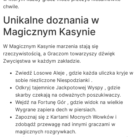
chwile.
Unikalne doznania w
Magicznym Kasynie
W Magicznym Kasynie marzenia stają się
rzeczywistością, a Graczom towarzyszy dźwięk
Zwycięstwa w każdym zakładzie.
Zwiedź Losowe Aleje , gdzie każda uliczka kryje w
sobie niezliczone Niespodzianki .
Odkryj tajemnice Jackpotowej Wyspy , gdzie
skarby czekają na odważnych poszukiwaczy.
Wejdź na Fortunę Gór , gdzie widok na wielkie
Wygrane zapiera dech w piersiach.
Zapoznaj się z Kartami Mocnych Wowków i
zdobądź przewagę nad innymi graczami w
magicznych rozgrywkach.