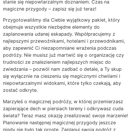
stanie się niepowtarzalnym doznaniem. Czas na
magiczne przygody – zapisz się już teraz!
Przygotowaliśmy dla Ciebie wyjątkowy pakiet, który
obejmuje wszystkie niezbędne elementy do
zaplanowania udanej eskapady. Współpracujemy z
najlepszymi przewoźnikami, hotelami i przewodnikami,
aby zapewnić Ci niezapomniane wrażenia podczas
podróży. Nie musisz już martwić się o organizację czy
trudności ze znalezieniem najlepszych miejsc do
zwiedzania – pozwól nam zadbać o detale, a Ty skup
się wyłącznie na cieszeniu się magicznymi chwilami i
niepowtarzalnymi widokami, które tylko czekają, aby
zostać odkryte.
Marzyłeś o magicznej podróży, w której przemierzasz
zapierające dech w piersiach tereny i odkrywasz cuda
świata? Teraz masz okazję zrealizować swoje marzenie!
Planowanie następnej magicznej przygody jeszcze
nigdy nie było tak proste. Zaplanuj swoją podróż z