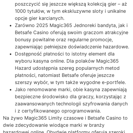
poszczycić się jeszcze większą kolekcją gier – aż
1000 tytułów, w tym ekskluzywne sloty i unikalne
opcje gier karcianych.
Zarówno 2025 Magic365 Jednoreki bandyta, jak i
Betsafe Casino oferują swoim graczom atrakcyjne
bonusy powitalne oraz regularne promocje,
zapewniając pełniejsze doświadczenie hazardowe.
Dostępność płatności to istotny element dla
wyboru kasyna online. Dla polaków Magic365
Hazard udostępnia szereg popularnych metod
płatności, natomiast Betsafe oferuje jeszcze
szerszy wybór, w tym także wygodne e-portfele.
Jako renomowane marki, obie kasyna zapewniają
bezpieczne środowisko dla graczy, korzystając z
zaawansowanych technologii szyfrowania danych
i z certyfikowanego oprogramowania.
Na żywo Magic365 Limity czasowe i Betsafe Casino to
dwie zdecydowanie wiodące marki w branży
hazardowej online. Obydwie platformy oferują szeroki