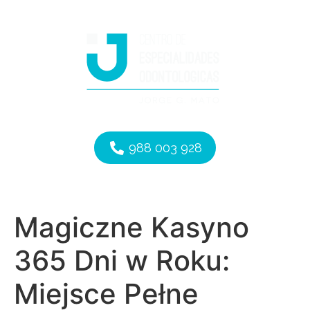
988 003 928
Magiczne Kasyno
365 Dni w Roku:
Miejsce Pełne