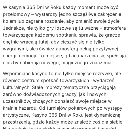
W kasynie 365 Dni w Roku każdy moment może być
przełomowy – wystarczy jedno szczęśliwe zakręcenie
kołem lub zagrane rozdanie, aby zmienić swoje życie.
Jednakże, nie tylko gry losowe są tu ważne – atmosfera
towarzysząca każdemu spotkaniu sprawia, że gracze
chętnie wracają tutaj, aby cieszyć się nie tylko
wygranymi, ale również atmosferą pełną pozytywnej
energii i emocji. To miejsce, gdzie marzenia się spełniają
i liczby nabierają nowego, magicznego znaczenia.
Wspomniane kasyno to nie tylko miejsce rozrywki, ale
również centrum spotkań towarzyskich i wydarzeń
kulturalnych. Stałe imprezy tematyczne przyciągają
zarówno doświadczonych graczy, jak i nowych
uczestników, chcących odnaleźć swoje miejsce w
krainie hazardu. Od turniejów pokerowych po występy
artystyczne, Kasyno 365 Dni w Roku jest dynamiczną
przestrzenią, gdzie każdy może znaleźć coś dla siebie.
Nie brakuje także ekskluzywnych promocji i nagród,